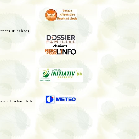
ances utiles à ses
_
s et leur famille le