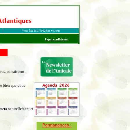
arus, constituent
re bien que vous
uera naturellement et