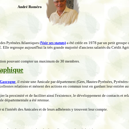
André Roméro
 des Pyrénées Atlantiques
(Voir ses statuts)
a été créée en 1978 par un petit groupe 
le regroupe aujourd'hui la très grande majorité d'anciens salariés du Crédit Agri
tration pouvant compter un maximum de 30 membres.
raphique
 Gascogne
, il existe une Amicale par département (Gers, Hautes-Pyrénées, Pyrénées
xcellentes relations et mènent des actions en commun tout en gardant leur entière a
er la proximité et de faciliter ainsi l'existence, le développement de contacts et r
mule départementale a été retenue.
r si l'intérêt des Amicales et de leurs adhérents y trouvent leur compte.