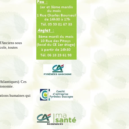
d'Anciens sous
cole, toutes
-Atlantiques). Ces
utonomie.
elations humaines qui