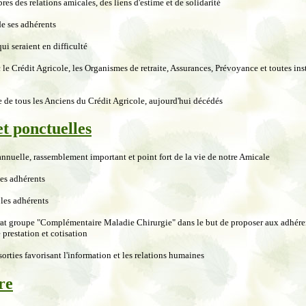
res des relations amicales, des liens d'estime et de solidarité
de ses adhérents
i seraient en difficulté
c le Crédit Agricole, les Organismes de retraite, Assurances, Prévoyance et toutes inst
re de tous les Anciens du Crédit Agricole, aujourd'hui décédés
t ponctuelles
nnuelle, rassemblement important et point fort de la vie de notre Amicale
les adhérents
 les adhérents
rat groupe "Complémentaire Maladie Chirurgie" dans le but de proposer aux adhérent
 prestation et cotisation
orties favorisant l'information et les relations humaines
re